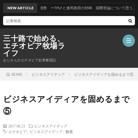
チオピア国内情勢 ーTPLFと連邦政府の対峙、国際世論について思うことー
NEW ARTICLE
三十路で始める、
エチオピア牧場ラ
イフ
おじさんのエチオピア起業奮闘記
ホ
ビジネスアイディア
ビジネスアイディアを固めるまで⑤
HOME
ー
自
ビジネスアイディアを固めるまで
ム
己
⑤
紹
2017.08.23
ビジネスアイディア
エチオピア
,
ビジネスアイディア
,
酪農