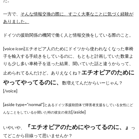
た。
一方で、
そんな情報交換の際に、すごく大事なことに気づく経験が
ありました。
ドイツの援助関係の機関で働く人と情報交換をしている際のこと。
[voice icon]エチオピア人のためにドイツから使われなくなった車椅
子を輸入する手続きをしているのに、もともと計画していた数量よ
りも少し多い車椅子を送った結果、聞いていた話と違うからって、
エチオピアのために
止められてるんだけど。ありえなくね？
やってやってるのに、
数増えてんだからいーじゃん？
[/voice]
[aside type=”normal”]
とあるドイツ系援助団体で障害者支援をしている女性にど
[/aside]
んなことをしているか聞いた時の彼女の発言
『エチオピアのためにやってるのに、』
いやいや、
っ
てどこから目線って思いませんか？