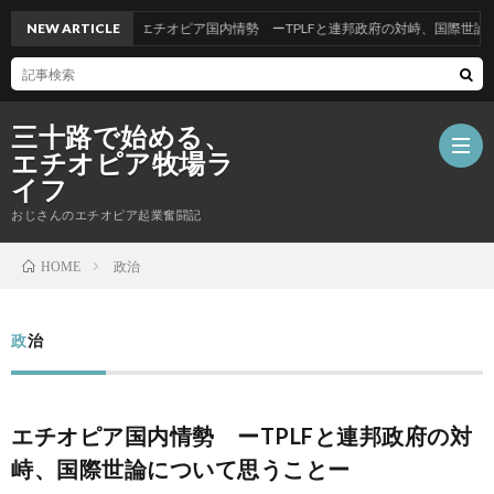
NEW ARTICLE
エチオピア国内情勢 ーTPLFと連邦政府の対峙、国際世論につ
三十路で始める、
エチオピア牧場ラ
イフ
おじさんのエチオピア起業奮闘記
ホ
政治
HOME
ー
自
政治
ム
己
エチオピア国内情勢 ーTPLFと連邦政府の対
紹
峙、国際世論について思うことー