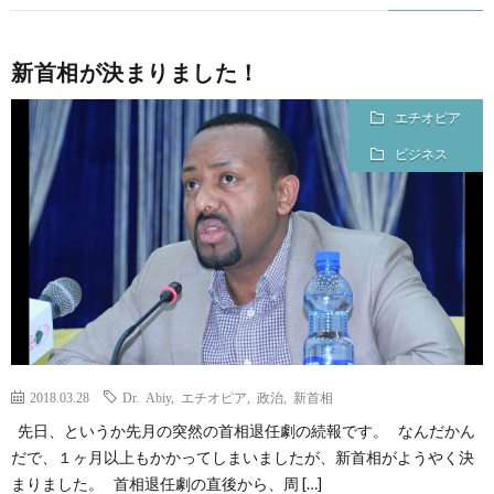
新首相が決まりました！
エチオピア
ビジネス
2018.03.28
Dr. Abiy
,
エチオピア
,
政治
,
新首相
先日、というか先月の突然の首相退任劇の続報です。 なんだかん
だで、１ヶ月以上もかかってしまいましたが、新首相がようやく決
まりました。 首相退任劇の直後から、周 […]