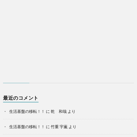
最近のコメント
生活基盤の移転！！
に
乾 和哉
より
生活基盤の移転！！
に
竹重 宇薫
より