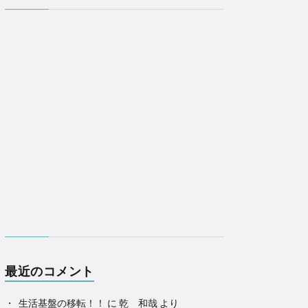
最近のコメント
生活基盤の移転！！
に
乾 和哉
より