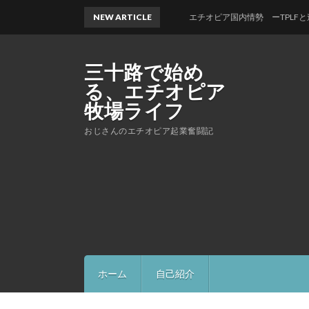
NEW ARTICLE
エチオピア国内情勢 ーTPLFと連邦政府の対峙、
三十路で始め
る、エチオピア
牧場ライフ
おじさんのエチオピア起業奮闘記
ホーム
自己紹介