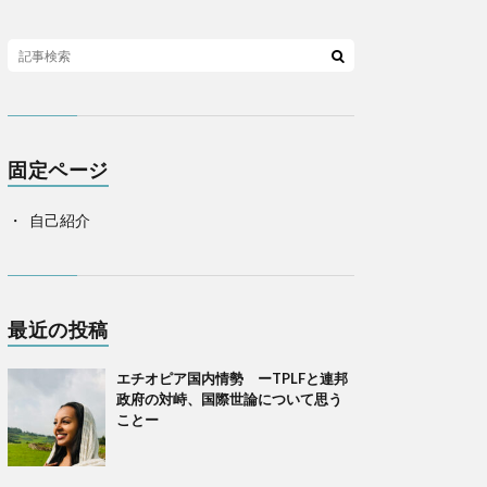
固定ページ
自己紹介
最近の投稿
エチオピア国内情勢 ーTPLFと連邦
政府の対峙、国際世論について思う
ことー