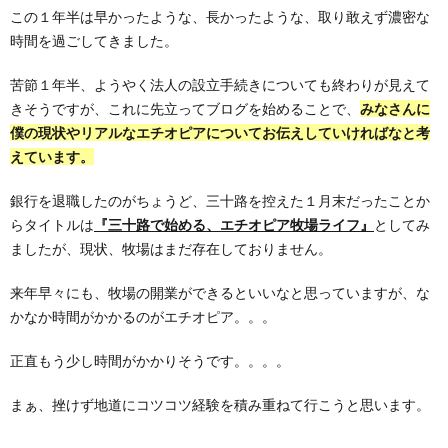
この１年半は早かったような、長かったような、取り敢えず濃密な
時間を過ごしてきました。
苦節１年半、ようやく法人の設立手続きについても終わりが見えて
きそうですが、これに先立ってブログを始めることで、
みなさんに
僕の現状やリアルなエチオピアについてお伝えしていければなと考
えています。
銀行を退職したのがちょうど、三十路を控えた１月末だったことか
らタイトルは
『三十路で始める、エチオピア牧場ライフ』
としてみ
ましたが、現状、牧場はまだ存在しておりません。
来年早々にも、牧場の開業ができるといいなと思っていますが、な
かなか時間がかかるのがエチオピア。。。
正直もう少し時間がかかりそうです。。。。
まぁ、挫けず地道にコツコツ経験を積み重ねて行こうと思います。