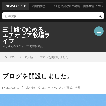
NEW ARTICLE
エチオピア国内情勢 ーTPLFと連邦政府の対峙、国際世論について思うこと
三十路で始める、
エチオピア牧場ラ
イフ
おじさんのエチオピア起業奮闘記
ホ
未分類
ブログを開設しました。
HOME
ー
自
ブログを開設しました。
ム
己
2017.08.19
未分類
エチオピア
,
ブログ開設
,
起業
紹