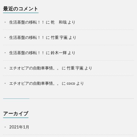
最近のコメント
生活基盤の移転！！
に
乾 和哉
より
生活基盤の移転！！
に
竹重 宇薫
より
生活基盤の移転！！
に
鈴木一輝
より
エチオピアの自動車事情。。
に
竹重 宇薫
より
エチオピアの自動車事情。。
に
coco
より
アーカイブ
2021年1月