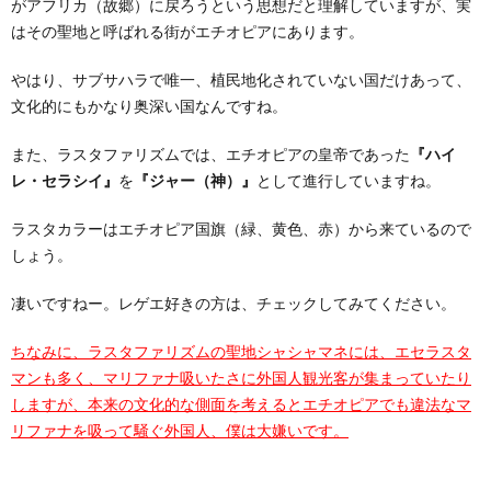
がアフリカ（故郷）に戻ろうという思想だと理解していますが、実
はその聖地と呼ばれる街がエチオピアにあります。
やはり、サブサハラで唯一、植民地化されていない国だけあって、
文化的にもかなり奥深い国なんですね。
また、ラスタファリズムでは、エチオピアの皇帝であった
『ハイ
レ・セラシイ』
を
『ジャー（神）』
として進行していますね。
ラスタカラーはエチオピア国旗（緑、黄色、赤）から来ているので
しょう。
凄いですねー。レゲエ好きの方は、チェックしてみてください。
ちなみに、ラスタファリズムの聖地シャシャマネには、エセラスタ
マンも多く、マリファナ吸いたさに外国人観光客が集まっていたり
しますが、本来の文化的な側面を考えるとエチオピアでも違法なマ
リファナを吸って騒ぐ外国人、僕は大嫌いです。