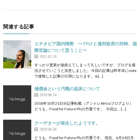
関連する記事
エチオピア国内情勢 ーTPLFと連邦政府の対峙、国
際世論について思うことー
2021.01.18
すっかり更新が途絶えてしまって久しいですが、ブログを復
活させていこうと決意しました。 今回の記事は昨年末にnote
で後悔した記事の引用になります。 &[…]
補償金という汚職の温床について
2019.06.14
2018年10月21日分記事転載（アントレAfricaブログより）
どうも、Food for Future Plcの竹重です。 今回は、[…]
クーデターが発生したようです。
2019.06.28
どうも、Food for Future Plcの竹重です。 現在、6月24日月