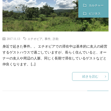
介
カルチャー
ビジネス
2017.11.13
エチオピア
,
事件
,
詐欺
身近で起きた事件。。 エチオピアでの滞在中は基本的に友人の経営
するゲストハウスで過ごしていますが、長らく住んでいると、オー
ナーの友人や周辺の人脈、同じく長期で滞在しているゲストなどと
仲良くなります。 […]
続きを読む