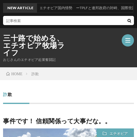
NEW ARTICLE
エチオピア国内情勢 ーTPLFと連邦政府の対峙、国際世論に
三十路で始める、
エチオピア牧場ラ
イフ
おじさんのエチオピア起業奮闘記
ホ
詐欺
HOME
ー
自
詐欺
ム
己
事件です！ 信頼関係って大事だな。。
紹
エチオピア