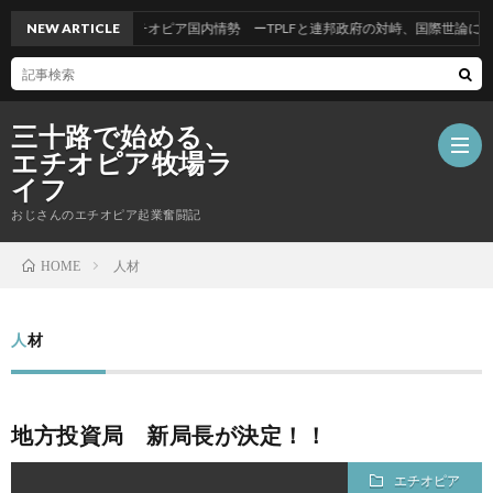
NEW ARTICLE
エチオピア国内情勢 ーTPLFと連邦政府の対峙、国際世論につい
三十路で始める、
エチオピア牧場ラ
イフ
おじさんのエチオピア起業奮闘記
ホ
人材
HOME
ー
自
人材
ム
己
地方投資局 新局長が決定！！
紹
エチオピア