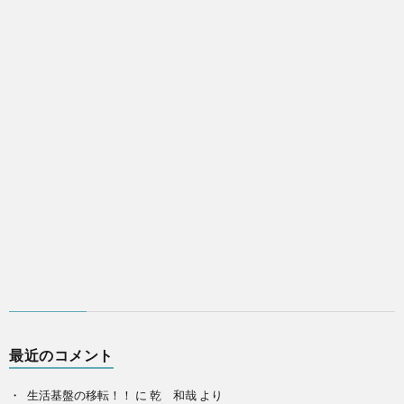
最近のコメント
生活基盤の移転！！
に
乾 和哉
より