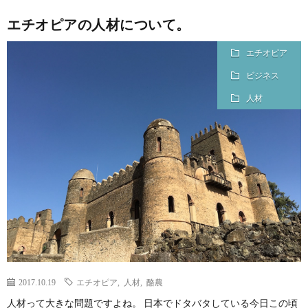
エチオピアの人材について。
エチオピア
ビジネス
人材
2017.10.19
エチオピア
,
人材
,
酪農
人材って大きな問題ですよね。 日本でドタバタしている今日この頃