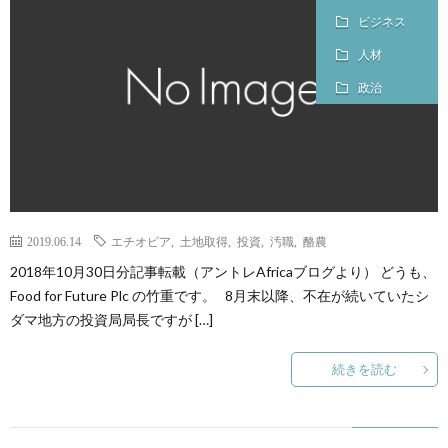
介
ビジネス
人材
政治
2019.06.14
エチオピア
,
土地取得
,
投資
,
汚職
,
酪農
2018年10月30日分記事転載（アントレAfricaブログより） どうも、
Food for Future Plc の竹重です。 8月末以降、不在が続いていたシ
ダマ地方の投資局局長ですが […]
続きを読む